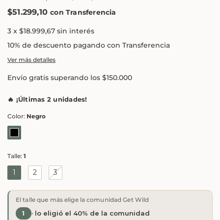
$51.299,10
con
Transferencia
3
x
$18.999,67
sin interés
10% de descuento
pagando con Transferencia
Ver más detalles
Envío gratis
superando los
$150.000
🔥
¡Últimas 2 unidades!
Color:
Negro
Talle:
1
1
2
3
El talle que más elige la comunidad Get Wild
1
· lo eligió el 40% de la comunidad