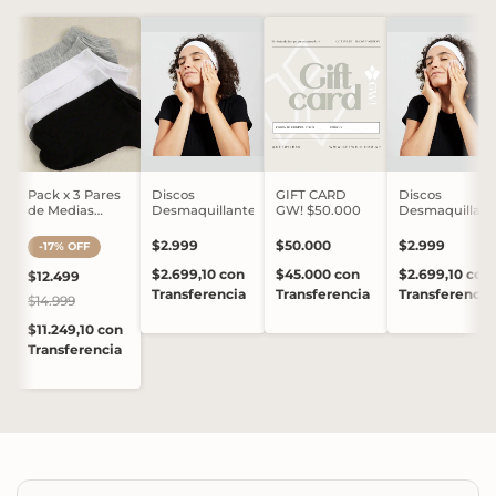
Pack x 3 Pares
Discos
GIFT CARD
Discos
de Medias
Desmaquillantes
GW! $50.000
Desmaquillant
Soquetes
$2.999
$50.000
$2.999
-
17
%
OFF
$2.699,10
con
$45.000
con
$2.699,10
con
$12.499
Transferencia
Transferencia
Transferencia
$14.999
$11.249,10
con
Transferencia