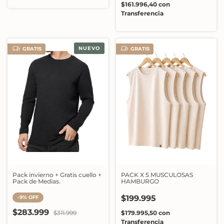
$161.996,40
con
Transferencia
NUEVO
GRATIS
GRATIS
Pack invierno + Gratis cuello +
PACK X 5 MUSCULOSAS
Pack de Medias.
HAMBURGO
$199.995
-
9
%
OFF
$283.999
$311.999
$179.995,50
con
Transferencia