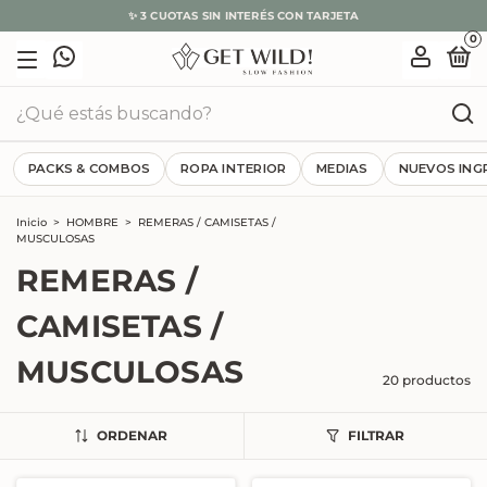
🌿 10% OFF CON EFECTIVO O TRANSFERENCIA
0
PACKS & COMBOS
ROPA INTERIOR
MEDIAS
NUEVOS ING
Inicio
>
HOMBRE
>
REMERAS / CAMISETAS /
MUSCULOSAS
REMERAS /
CAMISETAS /
MUSCULOSAS
20 productos
ORDENAR
FILTRAR