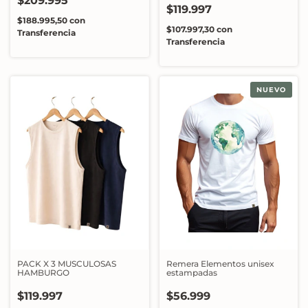
$209.995
$119.997
$188.995,50
con
$107.997,30
con
Transferencia
Transferencia
NUEVO
PACK X 3 MUSCULOSAS
Remera Elementos unisex
HAMBURGO
estampadas
$119.997
$56.999