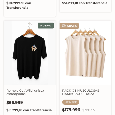
$107.997,30
con
$51.299,10
con
Transferencia
Transferencia
NUEVO
GRATIS
Remera Get Wild! unisex
PACK X 5 MUSCULOSAS
estampadas
HAMBURGO - DAMA
$56.999
-
10
%
OFF
$179.996
$51.299,10
con
Transferencia
$199.995