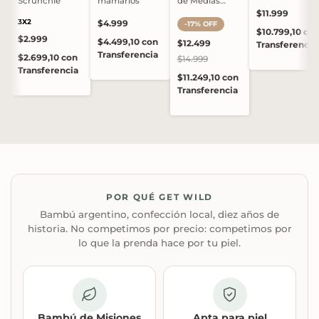
Scrunchie
mamarios
de Medias
Soquetes
$11.999
3X2
$4.999
-
17
%
OFF
$10.799,10
co
$2.999
$4.499,10
con
$12.499
Transferencia
Transferencia
$2.699,10
con
$14.999
Transferencia
$11.249,10
con
Transferencia
POR QUÉ GET WILD
Bambú argentino, confección local, diez años de
historia. No competimos por precio: competimos por
lo que la prenda hace por tu piel.
Bambú de Misiones
Apta para piel